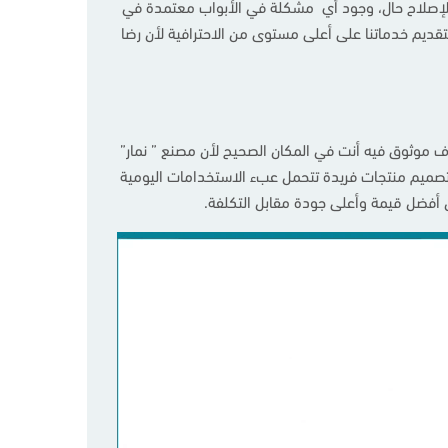
والإصلاح حال، وجود أي مشكلة في الأبواب معتمدة في
بتقديم خدماتنا على أعلى مستوى من الاحترافية لأن رضا
 أبواب خشب داخلية للغرف موثوق فيه أنت في المكان الصحيح لأن مصنع ” نمار”
ة المصنوع من ألواح الـ WPCعالية الجودة، إذ أننا نُتيح لعملائنا تصميم منتجات فريدة تتحمل عبء الاستخدامات اليومية
ضمن أفضل قيمة وأعلى جودة مقابل التكلفة.