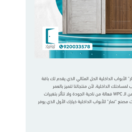
ر” الأبواب الداخلية الحل المثالي الذي يقدم لك باقة
دة لاختيار الأنسب لمساحتك الداخلية، لأن منتجاتنا تتميز بالعمر
الافتراضي الطويل وتمنع تسربات الماء التي تؤثر بشكل سلبي على الشكل العام لأبواب الغرف، إذ أن منتجات الأبواب لدينا المصنوعة من الـ WPC فعالة من ناحية الجودة ولا تتأثر بتغيرات
صنع “نمار” للأبواب الداخلية خيارك الأول الذي يوفر