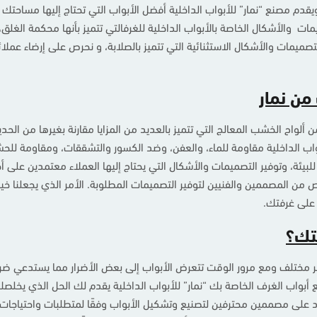
 ويقدم مصنع “نمار” للأبواب الداخلية أفضل الأبواب التي تحتاج إليها مساح
ات والأشكال الخاصة بالأبواب الداخلية للغرفالتي تتميز بأنها محكمة الغل
تصميمات والأشكال الاستثنائية التي تتميز بالصلابة، و نحرص على إرضاء عملائ
من نمار
 ألواح الخشب المعالج التي تتميز بالعديد من المزايا مقارنة بغيرها من الح
واب الداخلية مقاومة للماء، والعفن، وضد الكسور والتشققات، ومقاومة للحشر
ة للبيئة، وتوفير التصميمات والأشكال التي يحتاج إليها العملاء معتمدين على
 المصممين والفنيين لتوفير التصميمات المطلوبة. الأمر الذي يجعلنا خيار
ا على غرفتك.
فتك؟
مصنوعة من خشب الـ WPC للغرف مظهر مختلف ومع مرور الوقت تتعرض الأبواب إلى بعض الأضرار مما 
بواب الغرف الخاصة بك “نمار” للأبواب الداخلية يقدم لك الحل الذي يخلصك م
 على مصممين محترفين لتصنيع وتشكيل الأبواب وفقًا لمتطلبات واحتياجات ال