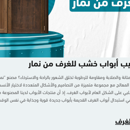
يب أبواب خشب للغرف من نمار
لمتانة والصلابة ومقاومة للرطوبة تخلق الشعور بالراحة والاسترخاء؟ مصنع “نما
تميزة من الأبواب الخشبية المصنوعة من ألواح الـ WPC المعالج مع مجموعة متميزة من التصاميم والأشكال المتعد
 في استبدال أبواب الغرف القديمة بأبواب جديدة قوية وجذابة في نفس الوقت م
لغرف