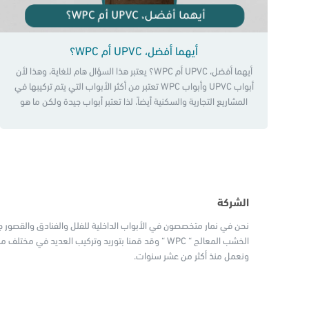
أيهما أفضل، UPVC أم WPC؟
أيهما أفضل، UPVC أم WPC؟ يعتبر هذا السؤال هام للغاية، وهذا لأن
أبواب UPVC وأبواب WPC تعتبر من أكثر الأبواب التي يتم تركيبها في
المشاريع التجارية والسكنية أيضاً، لذا تعتبر أبواب جيدة ولكن ما هو
الأفضل بينهما. لذا سوف نتعرف على هذه الأبواب بشكل مفصل في
هذا المقال، مع ذكر الكثير من المعلومات عنها، حتى […]
الشركة
نحن في نمار متخصصون في الأبواب الداخلية للفلل والفنادق والقصور جم
الخشب المعالج “ WPC “ وقد قمنا بتوريد وتركيب العديد في م
ونعمل منذ أكثر من عشر سنوات.