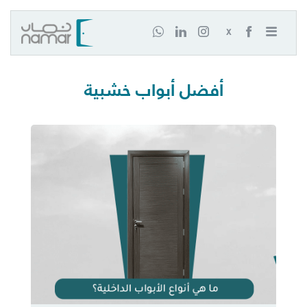
X
أفضل أبواب خشبية