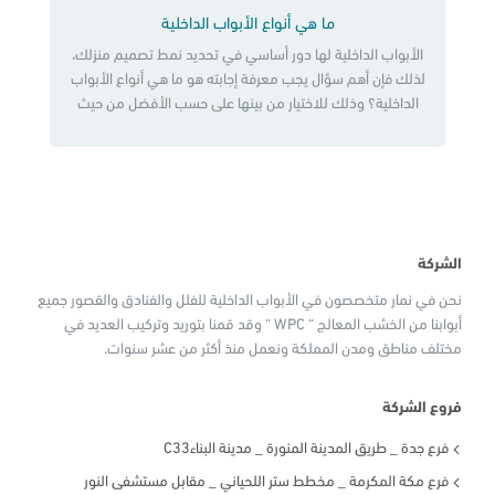
ما هي أنواع الأبواب الداخلية
الأبواب الداخلية لها دور أساسي في تحديد نمط تصميم منزلك،
لذلك فإن أهم سؤال يجب معرفة إجابته هو ما هي أنواع الأبواب
الداخلية؟ وذلك للاختيار من بينها على حسب الأفضل من حيث
الجودة والشكل والتصميم، حيث يشكل هذا الأمر بداية قوية
للغرفة وذلك لأن اختيار الباب المناسب له دور مهم في إبراز جمال
الغرفة، وفي […]
الشركة
نحن في نمار متخصصون في الأبواب الداخلية للفلل والفنادق والقصور جميع
أبوابنا من الخشب المعالج “ WPC “ وقد قمنا بتوريد وتركيب العديد في
مختلف مناطق ومدن المملكة ونعمل منذ أكثر من عشر سنوات.
فروع الشركة
فرع جدة _ طريق المدينة المنورة _ مدينة البناءC33
فرع مكة المكرمة _ مخطط ستر اللحياني _ مقابل مستشفى النور