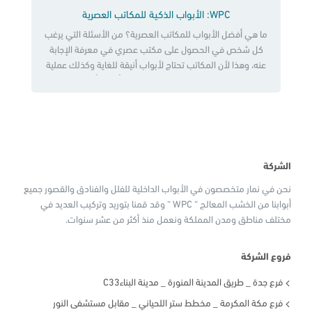
WPC: الأبواب الذكية للمكاتب العصرية
ما هي أفضل الأبواب للمكاتب العصرية؟ من الأسئلة التي يرغب
كل شخص في الحصول على مكتب عصري في معرفة الإجابة
عنه، وهذا لأن المكاتب تحتاج لأبواب أنيقة للغاية وكذلك عملية
في الوقت ذاته. لذا سوف نتعرف على أفضل أبواب يمكن
الحصول عليها في المكاتب وتوفر المظهر الأنيق العصري وكذلك
تكون مصنوعة من مواد عالية الجودة […]
الشركة
نحن في نمار متخصصون في الأبواب الداخلية للفلل والفنادق والقصور جميع
أبوابنا من الخشب المعالج “ WPC “ وقد قمنا بتوريد وتركيب العديد في
مختلف مناطق ومدن المملكة ونعمل منذ أكثر من عشر سنوات.
فروع الشركة
فرع جدة _ طريق المدينة المنورة _ مدينة البناءC33
فرع مكة المكرمة _ مخطط ستر اللحياني _ مقابل مستشفى النور