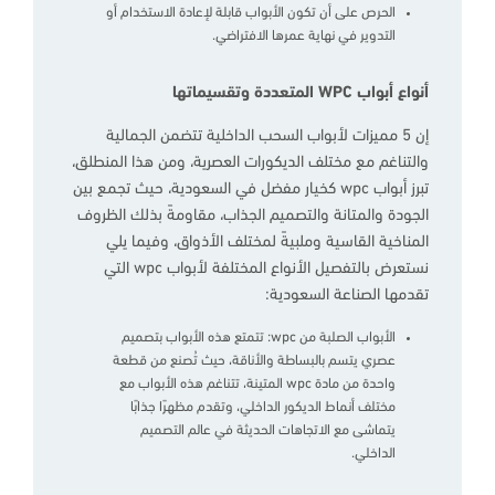
الحرص على أن تكون الأبواب قابلة لإعادة الاستخدام أو
التدوير في نهاية عمرها الافتراضي.
أنواع أبواب WPC المتعددة وتقسيماتها
إن 5 مميزات لأبواب السحب الداخلية تتضمن الجمالية
والتناغم مع مختلف الديكورات العصرية، ومن هذا المنطلق،
تبرز أبواب wpc كخيار مفضل في السعودية، حيث تجمع بين
الجودة والمتانة والتصميم الجذاب، مقاومةً بذلك الظروف
المناخية القاسية وملبيةً لمختلف الأذواق، وفيما يلي
نستعرض بالتفصيل الأنواع المختلفة لأبواب wpc التي
تقدمها الصناعة السعودية:
الأبواب الصلبة من wpc: تتمتع هذه الأبواب بتصميم
عصري يتسم بالبساطة والأناقة، حيث تُصنع من قطعة
واحدة من مادة wpc المتينة، تتناغم هذه الأبواب مع
مختلف أنماط الديكور الداخلي، وتقدم مظهرًا جذابًا
يتماشى مع الاتجاهات الحديثة في عالم التصميم
الداخلي.