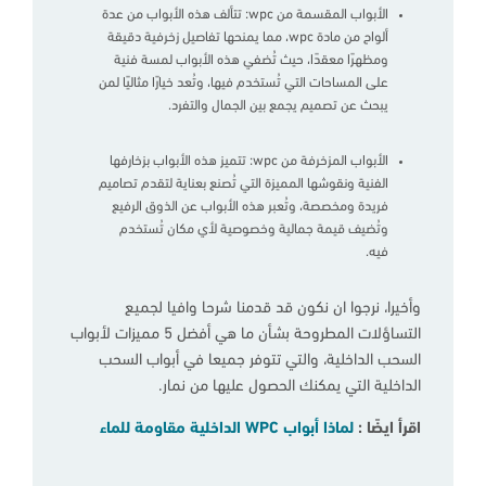
الأبواب المقسمة من wpc: تتألف هذه الأبواب من عدة
ألواح من مادة wpc، مما يمنحها تفاصيل زخرفية دقيقة
ومظهرًا معقدًا، حيث تُضفي هذه الأبواب لمسة فنية
على المساحات التي تُستخدم فيها، وتُعد خيارًا مثاليًا لمن
يبحث عن تصميم يجمع بين الجمال والتفرد.
الأبواب المزخرفة من wpc: تتميز هذه الأبواب بزخارفها
الفنية ونقوشها المميزة التي تُصنع بعناية لتقدم تصاميم
فريدة ومخصصة، وتُعبر هذه الأبواب عن الذوق الرفيع
وتُضيف قيمة جمالية وخصوصية لأي مكان تُستخدم
فيه.
وأخيرا، نرجوا ان نكون قد قدمنا شرحا وافيا لجميع
التساؤلات المطروحة بشأن ما هي أفضل 5 مميزات لأبواب
السحب الداخلية، والتي تتوفر جميعا في أبواب السحب
الداخلية التي يمكنك الحصول عليها من نمار.
اقرأ ايضًا :
لماذا أبواب WPC الداخلية مقاومة للماء