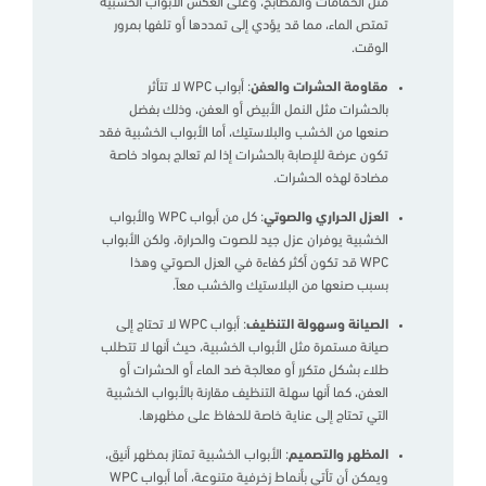
مثل الحمامات والمطابخ، وعلى العكس الأبواب الخشبية
تمتص الماء، مما قد يؤدي إلى تمددها أو تلفها بمرور
الوقت.
مقاومة الحشرات والعفن
: أبواب WPC لا تتأثر
بالحشرات مثل النمل الأبيض أو العفن، وذلك بفضل
صنعها من الخشب والبلاستيك، أما الأبواب الخشبية فقد
تكون عرضة للإصابة بالحشرات إذا لم تعالج بمواد خاصة
مضادة لهذه الحشرات.
العزل الحراري والصوتي
: كل من أبواب WPC والأبواب
الخشبية يوفران عزل جيد للصوت والحرارة، ولكن الأبواب
WPC قد تكون أكثر كفاءة في العزل الصوتي وهذا
بسبب صنعها من البلاستيك والخشب معاً.
الصيانة وسهولة التنظيف
: أبواب WPC لا تحتاج إلى
صيانة مستمرة مثل الأبواب الخشبية، حيث أنها لا تتطلب
طلاء بشكل متكرر أو معالجة ضد الماء أو الحشرات أو
العفن، كما أنها سهلة التنظيف مقارنة بالأبواب الخشبية
التي تحتاج إلى عناية خاصة للحفاظ على مظهرها.
المظهر والتصميم
: الأبواب الخشبية تمتاز بمظهر أنيق،
ويمكن أن تأتي بأنماط زخرفية متنوعة، أما أبواب WPC