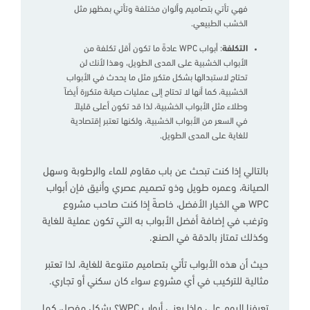
فهي تأتي بتصاميم وألوان مختلفة وتأتي بمظهر مثل
الخشب الطبيعي.
التكلفة
: أبواب WPC عادةً ما تكون أقل تكلفة من
الأبواب الخشبية على المدى الطويل، وهذا لأنك لن
تحتاج لاستبدالها بشكل متكرر مثل ما يحدث في الأبواب
الخشبية، كما أنها لا تحتاج إلى عمليات صيانة متكررة أيضاً
وطلاء مثل الأبواب الخشبية، لذا قد تكون أعلى قليلاً
في السعر من الأبواب الخشبية، ولكنها تعتبر إقتصادية
للغاية على المدى الطويل.
بالتالي إذا كنت تبحث عن باب مقاوم للماء والرطوبة وسهل
الصيانة، وعمره طويل وذو تصميم عصري وأنيق فإن أبواب
WPC هي الخيار الأفضل، خاصةً إذا كنت صاحب مشروع
وترغب في إضافة أفضل الأبواب به التي تكون عملية للغاية
وكذلك تمتاز بالدقة في الصنع.
حيث أن هذه الأبواب تأتي بتصاميم متنوعة للغاية، لذا تعتبر
مثالية للتركيب في أي مشروع سواء كان سكني أو تجاري.
تعرفنا اليوم على ماذا يعني أبواب WPC؟ بشكل مفصل، كما