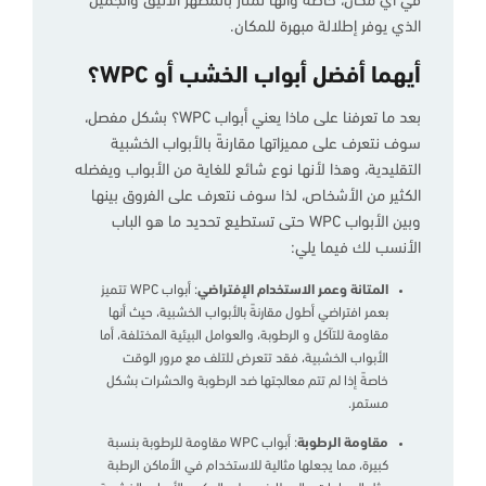
في أي مكان، خاصةً وأنها تمتاز بالمظهر الأنيق والجميل
الذي يوفر إطلالة مبهرة للمكان.
أيهما أفضل أبواب الخشب أو WPC؟
بعد ما تعرفنا على ماذا يعني أبواب WPC؟ بشكل مفصل،
سوف نتعرف على مميزاتها مقارنةً بالأبواب الخشبية
التقليدية، وهذا لأنها نوع شائع للغاية من الأبواب ويفضله
الكثير من الأشخاص، لذا سوف نتعرف على الفروق بينها
وبين الأبواب WPC حتى تستطيع تحديد ما هو الباب
الأنسب لك فيما يلي:
المتانة وعمر الاستخدام الإفتراضي
: أبواب WPC تتميز
بعمر افتراضي أطول مقارنةً بالأبواب الخشبية، حيث أنها
مقاومة للتآكل و الرطوبة، والعوامل البيئية المختلفة، أما
الأبواب الخشبية، فقد تتعرض للتلف مع مرور الوقت
خاصةً إذا لم تتم معالجتها ضد الرطوبة والحشرات بشكل
مستمر.
مقاومة الرطوبة
: أبواب WPC مقاومة للرطوبة بنسبة
كبيرة، مما يجعلها مثالية للاستخدام في الأماكن الرطبة