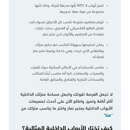
تتميز أبواب الـ WPC بأنها صديقة للبيئة، وذلك لأنها
مصنوعة من مواد معاد تدويرها.
تتوفر بتصاميم متنوعة تناسب كل الأذواق فسَواء كنت
تفضل الطابع الكلاسيكي أو العصري، ستجد خيارات
متعددة من التصاميم والألوان لدى متجر نمار.
يمكن تخصيصها بسهولة لتتناسب مع ديكور منزلك
وبالمَقاس الذي تريده، وهي خدمة يوفرها متجر نمار
لعملائه.
مناسب للاستخدام في الأماكن السكنية سواء للغرف،
والممرات، والحمامات، كما أنه مناسب أيضًا للمكاتب
والمساحات التجارية والفنادق والمرافق العامة.
لا تجعل الفرصة تفوتك واجعل مساحة منزلك الداخلية
أكثر أناقة وتميز، واطلع الآن على أحدث تصميمات
الأبواب الداخلية بمتجر نمار واختر ما يناسب منزلك من
“
هنا
“
كيف تختار الأبواب الداخلية المثالية؟