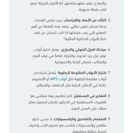
والرمادي توفر مظهر متناسق، أما الألوان الجريئة تجعل
الباب نقطة محورية.
التأكد من الأبعاد والقياسات
: يجب قياس الفتحات
بدقة لضمان تركيب مثالي، وتعد هذه النقطة من أهم
المعايير التي يجب مراعاتها إذا كنت تتساءل عن كيف
تختار الأبواب الداخلية المثالية؟
مراعاة العزل الصوتي والحراري
: يفضل اختيار أبواب
توفر عزل جيد للصوت والحرارة، خاصةً في غرف النوم
والمكاتب، لضمان الراحة والخصوصية.
اختيار الأبواب المقاومة للرطوبة
: يُفضل استخدام
أبواب مقاومة للرطوبة مثل
أبواب WPC
أو الألمنيوم
خاصًة في الأماكن الرطبة مثل الحمامات والمطابخ.
التفكير في المستقبل
: اختر تصاميم مرنة تتماشى مع
التغييرات المستقبلية في الديكور، لضمان استمرار جمال
منزلك على المدى البعيد.
الاهتمام بالتفاصيل والإكسسوارات
: لا تنسى اختيار
مقابض وإكسسوارات تتناسب مع تصميم الباب وتضيف
لمسة جمالية ووظيفية.