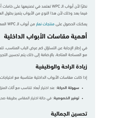
نظرًا لأن أبواب الـ WPC تعتمد في تص
فيما بعد وذلك لأن هذا النوع من الأبواب يتميز بطول العم
يمكنك الحصول على
منتجات نمار
من أبواب الـ WPC المميزة، حيث يقدم المتجر أكثر من 40 منتج مختلف وذلك بضمان 10 سنوات لحرصه الدائم على إرضاء عملائه.
أهمية مقاسات الأبواب الداخلية
في إطار الإجابة عن التساؤل كم عرض الباب المناسب، تلعب 
مع المساحة المتاحة، بالإضافة إلى ذلك يتم تحسين التجر
زيادة الراحة والوظيفية
إذا كانت مقاسات الأبواب الداخلية متناسبة مع احتياجا
سهولة
الحركة
: عند اختيار أبعاد تتناسب مع أثاث المن
توفير
الخصوصية
: في حالة اختيار المقاس بطريقة صحي
تحسين الجمالية