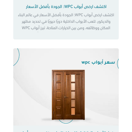
اكتشف ارخص أبواب WPC: الجودة بأفضل الأسعار
اكتشف ارخص أبواب WPC: الجودة بأفضل الأسعار في عالم البناء
والديكور، تلعب الأبواب الداخلية دورًا حيويًا في تحديد مظهر
المكان ووظائفه، ومن بين الخيارات المتاحة، تبرز أبواب WPC
كخيار مثالي يجمع بين الجودة والتكلفة المناسبة. أبواب WPC
هي نوع من الأبواب الداخلية المصنوعة من مزيج من الخشب
والبلاستيك، حيث تتميز بمتانتها وقدرتها على تحمل الرطوبة […]