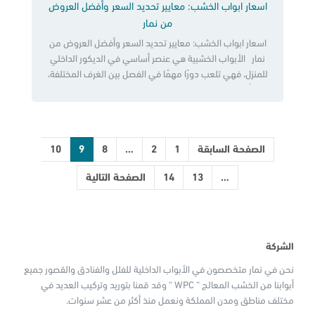
اسعار ابواب الخشب: معايير تحديد السعر وأفضل العروض
من نمار
اسعار ابواب الخشب: معايير تحديد السعر وأفضل العروض من
نمار الأبواب الخشبية هي عنصر أساسي في الديكور الداخلي
للمنزل، فهي تلعب دورًا مهمًا في الفصل بين الغرف المختلفة،
كما أنها تساهم في تحديد الطابع العام للمكان. ونظرًا لأهمية
الأبواب الخشبية، فإن اختيارها بعناية أمر مهم، حيث يجب مراعاة
مجموعة من العوامل، منها النوع والخامة […]
الصفحة السابقة
1
2
…
8
9
10
…
13
14
الصفحة التالية
الشركة
نحن في نمار متخصصون في الأبواب الداخلية للفلل والفنادق والقصور جميع
أبوابنا من الخشب المعالج “ WPC “ وقد قمنا بتوريد وتركيب العديد في
مختلف مناطق ومدن المملكة ونعمل منذ أكثر من عشر سنوات.