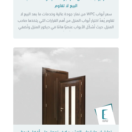
البيع لا تقاوم
سعر أبواب WPC من نمار: جودة عالية وخدمات ما بعد البيع لا
تقاوم يُعدّ اختيار أبواب المنزل من أهم القرارات التي يتخذها صاحب
المنزل، حيث تُشكّل الأبواب عنصرًا هامًا في ديكور المنزل وتُضفي
عليه لمسة جمالية مميزة، وتُعدّ أبواب WPC (Wood-Plastic
Composite) من أحدث أنواع الأبواب التي ظهرت في السوق،
وهي تُقدم العديد من المزايا […]