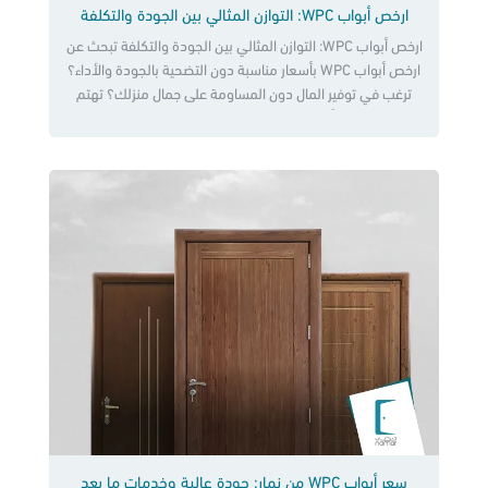
ارخص أبواب WPC: التوازن المثالي بين الجودة والتكلفة
ارخص أبواب WPC: التوازن المثالي بين الجودة والتكلفة تبحث عن
ارخص أبواب WPC بأسعار مناسبة دون التضحية بالجودة والأداء؟
ترغب في توفير المال دون المساومة على جمال منزلك؟ تهتم
بالحصول على أبواب صديقة للبيئة وتدوم لسنوات طويلة؟ مع
أبواب WPC من نمار، يمكنك تحقيق كل ذلك وأكثر!، تقدم نمار
مجموعة واسعة من أبواب WPC بأسعار […]
سعر أبواب WPC من نمار: جودة عالية وخدمات ما بعد